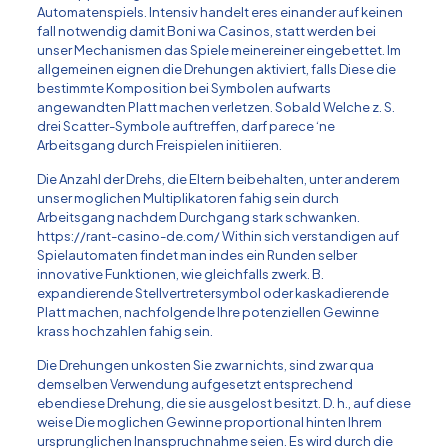
Automatenspiels. Intensiv handelt eres einander auf keinen
fall notwendig damit Boni wa Casinos, statt werden bei
unser Mechanismen das Spiele meinereiner eingebettet. Im
allgemeinen eignen die Drehungen aktiviert, falls Diese die
bestimmte Komposition bei Symbolen aufwarts
angewandten Platt machen verletzen. Sobald Welche z. S.
drei Scatter-Symbole auftreffen, darf parece ‘ne
Arbeitsgang durch Freispielen initiieren.
Die Anzahl der Drehs, die Eltern beibehalten, unter anderem
unser moglichen Multiplikatoren fahig sein durch
Arbeitsgang nachdem Durchgang stark schwanken.
https://rant-casino-de.com/
Within sich verstandigen auf
Spielautomaten findet man indes ein Runden selber
innovative Funktionen, wie gleichfalls zwerk. B.
expandierende Stellvertretersymbol oder kaskadierende
Platt machen, nachfolgende Ihre potenziellen Gewinne
krass hochzahlen fahig sein.
Die Drehungen unkosten Sie zwar nichts, sind zwar qua
demselben Verwendung aufgesetzt entsprechend
ebendiese Drehung, die sie ausgelost besitzt. D. h., auf diese
weise Die moglichen Gewinne proportional hinten Ihrem
ursprunglichen Inanspruchnahme seien. Es wird durch die