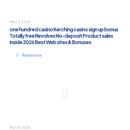
Mart 11, 2026
one hundred casino Kerching casino sign up bonus
Totally free Revolves No-deposit Product sales
inside 2026 Best Web sites & Bonuses
Read more
Mart 11, 2026