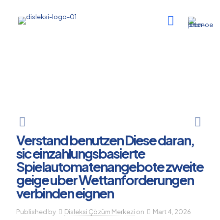
Verstand benutzen Diese
daran, sic
einzahlungsbasierte
Spielautomatenangebote
zweite geige uber
Wettanforderungen
verbinden eignen
Verstand benutzen Diese daran,
sic einzahlungsbasierte
Spielautomatenangebote zweite
geige uber Wettanforderungen
verbinden eignen
Published by
Disleksi Çözüm Merkezi
on
Mart 4, 2026